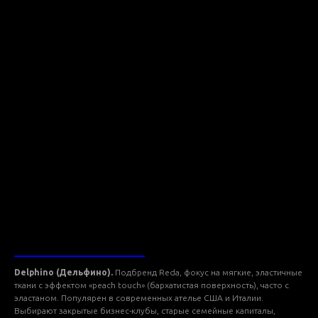
ТКАНИ DELPHINO
Delphino (Дельфино).
Подбренд Reda, фокус на мягкие, эластичные
ткани с эффектом «peach touch» (бархатистая поверхность), часто с
эластаном. Популярен в современных ателье США и Италии.
Выбирают закрытые бизнес-клубы, старые семейные капиталы,