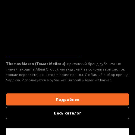
ТКАНИ THOMAS MASON
Thomas Mason (Томас Мейсон).
Британский бренд рубашечных
тканей (входит в Albini Group): легендарный высоконитевой хлопок,
тонкие переплетения, исторические принты. Любимый выбор принца
Чарльза. Используется в рубашках Turnbull & Asser и Charvet.
Подробнее
Весь каталог