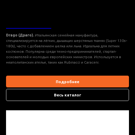
ТКАНИ DRAGO
Drago (Драго).
Итальянская семейная мануфактура,
специализируется на лёгких, дышащих шерстяных тканях (Super 130s–
180s), часто с добавлением шелка или льна. Идеальна для летних
костюмов. Популярна среди техно-предпринимателей, стартап-
основателей и молодых европейских министров. Используется в
неаполитанских ателье, таких как Rubinacci и Caraceni.
Подробнее
Весь каталог