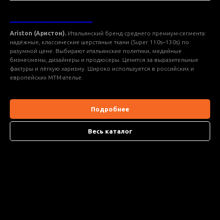
ТКАНИ ARISTON
Ariston (Аристон).
Итальянский бренд среднего премиум-сегмента:
надёжные, классические шерстяные ткани (Super 110s–130s) по
разумной цене. Выбирают итальянские политики, медийные
бизнесмены, дизайнеры и продюсеры. Ценится за выразительные
фактуры и лёгкую харизму. Широко используется в российских и
европейских MTM-ателье.
Подробнее
Весь каталог