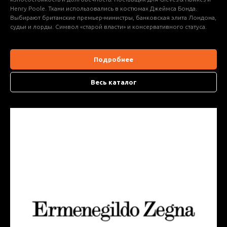
Henry Poole. Ткани использовались в костюмах Джеймса Бонда.
Выбирают британские премьер-министры, банковская элита Лондона,
судьи и лорды. Символ «старой власти» и консервативного статуса.
Подробнее
Весь каталог