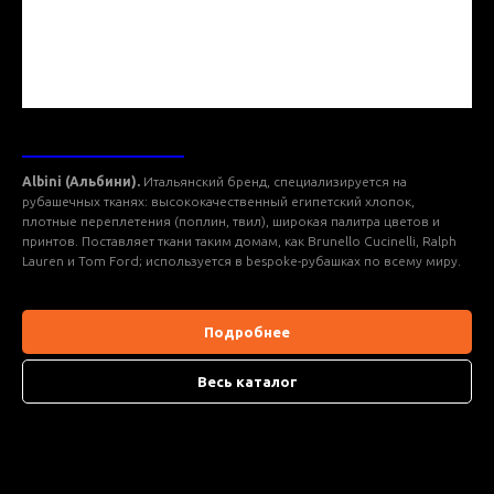
ТКАНИ ALBINI
Albini (Альбини).
Итальянский бренд, специализируется на
рубашечных тканях: высококачественный египетский хлопок,
плотные переплетения (поплин, твил), широкая палитра цветов и
принтов. Поставляет ткани таким домам, как Brunello Cucinelli, Ralph
Lauren и Tom Ford; используется в bespoke-рубашках по всему миру.
Подробнее
Весь каталог