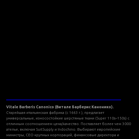
ТКАНИ VITALE BARBERIS CANONICO
Vitale Barberis Canonico (Витале Барберис Канонико).
Старейшая итальянская фабрика (с 1663 г.), предлагает
универсальные, износостойкие шерстяные ткани (Super 110s–150s) с
отличным соотношением цена/качество. Поставляет более чем 3000
ателье, включая SuitSupply и Indochino. Выбирают европейские
министры, CEO крупных корпораций, финансовые директора и