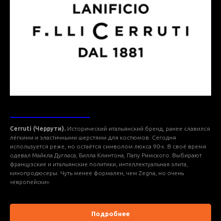
ТКАНИ CERRUTI
Cerruti (Черрути).
Исторический итальянский бренд, ранее славился
лёгкими и эластичными шерстями для костюмов. Сегодня
используется реже, но остаётся символом люкса 90-х. В своё время
одевал Майкла Дугласа, Билла Клинтона, Папу Римского. Выбирают
французские и итальянские политики, интеллектуальная элита,
кинопродюсеры. Чуть менее формален, чем Zegna, но очень
«европейски».
Подробнее