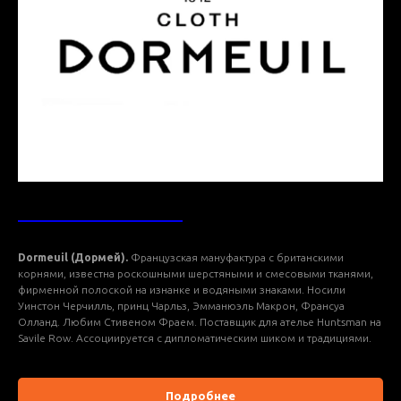
ТКАНИ DORMEUIL
Dormeuil (Дормей).
Французская мануфактура с британскими
корнями, известна роскошными шерстяными и смесовыми тканями,
фирменной полоской на изнанке и водяными знаками. Носили
Уинстон Черчилль, принц Чарльз, Эмманюэль Макрон, Франсуа
Олланд. Любим Стивеном Фраем. Поставщик для ателье Huntsman на
Savile Row. Ассоциируется с дипломатическим шиком и традициями.
Подробнее