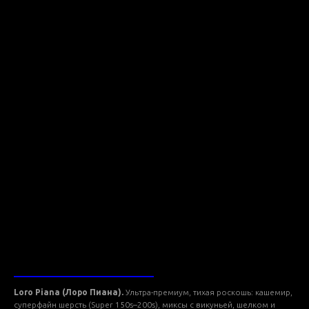
ТКАНИ LORO PIANA
Loro Piana (Лоро Пиана).
Ультра-премиум, тихая роскошь: кашемир,
суперфайн шерсть (Super 150s–200s), миксы с викуньей, шелком и