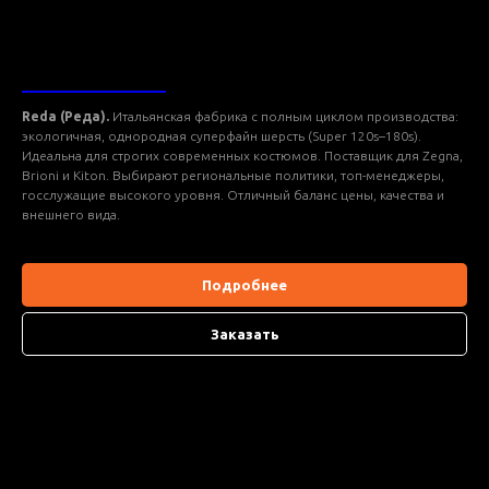
ТКАНИ REDA
Reda (Реда).
Итальянская фабрика с полным циклом производства:
экологичная, однородная суперфайн шерсть (Super 120s–180s).
Идеальна для строгих современных костюмов. Поставщик для Zegna,
Brioni и Kiton. Выбирают региональные политики, топ-менеджеры,
госслужащие высокого уровня. Отличный баланс цены, качества и
внешнего вида.
Подробнее
Заказать