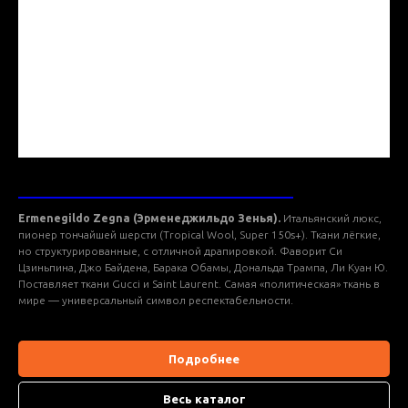
ТКАНИ ERMENEGILDO ZEGNA
Ermenegildo Zegna (Эрменеджильдо Зенья).
Итальянский люкс,
пионер тончайшей шерсти (Tropical Wool, Super 150s+). Ткани лёгкие,
но структурированные, с отличной драпировкой. Фаворит Си
Цзиньпина, Джо Байдена, Барака Обамы, Дональда Трампа, Ли Куан Ю.
Поставляет ткани Gucci и Saint Laurent. Самая «политическая» ткань в
мире — универсальный символ респектабельности.
Подробнее
Весь каталог