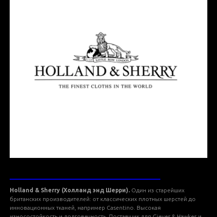
ТКАНИ HOLLAND AND SHERRY
Holland & Sherry (Холланд энд Шерри).
Один из старейших
британских производителей: от классических плотных шерстей до
инновационных тканей, например Casentino. Высокая
износостойкость и долговечность. Поставщик для Gieves & Hawkes и