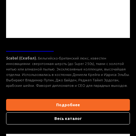
ТКАНИ SCABAL
Scabal (Скабал).
Бельгийско-британский люкс, известен
инновациями: сверхтонкая шерсть (до Super 250s), ткани с золотой
нитью или алмазной пылью. Эксклюзивные коллекции, высочайшая
отделка. Использовалась в костюмах Дэниела Крейга и Идриса Эльбы.
Выбирают Владимир Путин, Джо Байден, Реджеп Тайип Эрдоган,
арабские шейхи. Фаворит дипломатов и CEO для парадных выходов.
Подробнее
Весь каталог