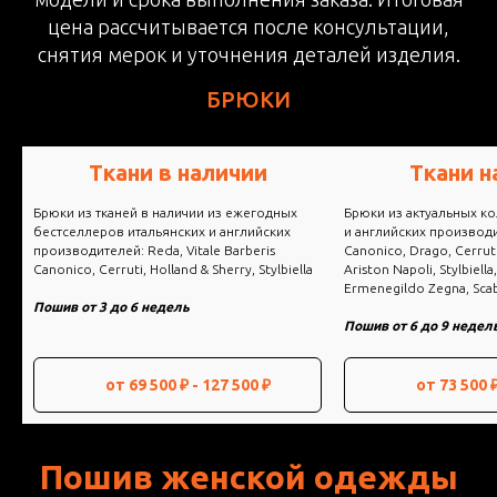
цена рассчитывается после консультации,
снятия мерок и уточнения деталей изделия.
БРЮКИ
Ткани на заказ
Loro 
Брюки из актуальных коллекций итальянских
Брюки из постоянной и
и английских производителей: Vitale Barberis
тканей Loro Piana
Canonico, Drago, Cerruti, Holland & Sherry,
a
Ariston Napoli, Stylbiella, Dormeuil,
Пошив от 6 до 9 недел
Ermenegildo Zegna, Scabal, Loro Piana
Пошив от 6 до 9 недель
от 73 500 ₽ - 170 000 ₽
от 88 000₽
Пошив женской одежды