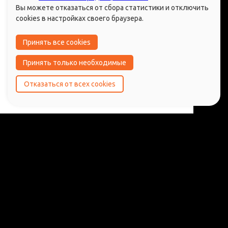
Вы можете отказаться от сбора статистики и отключить
Контакты:
cookies в настройках своего браузера.
Принять все cookies
телефон: +7(999)-004-22-65
email: zhukova.suit@gmail.com
Принять только необходимые
Москва, Плющиха,
Отказаться от всех cookies
Ружейный переулок 2А