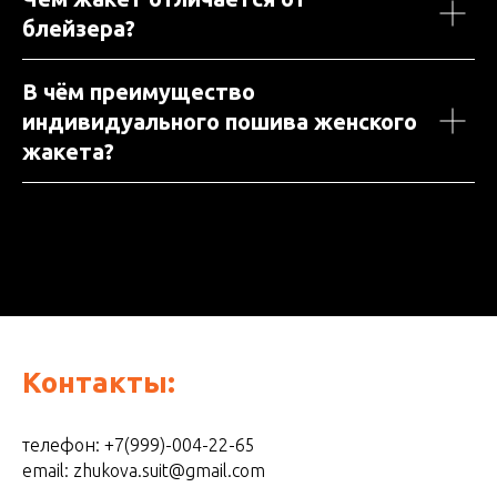
блейзера?
В чём преимущество
индивидуального пошива женского
жакета?
Контакты:
телефон: +7(999)-004-22-65
email: zhukova.suit@gmail.com