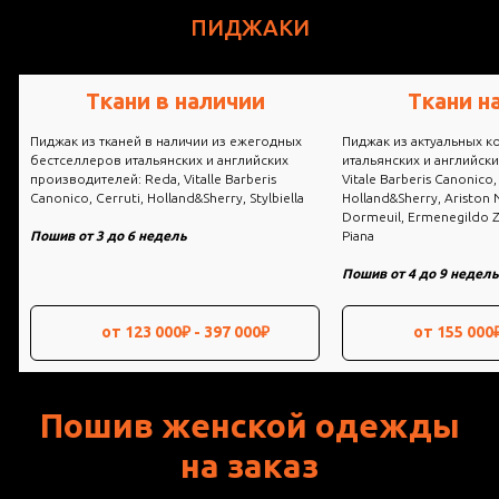
ПИДЖАКИ
Ткани на заказ
Loro 
Пиджак из актуальных коллекций
Пиджак из постоянной 
итальянских и английских производителей:
коллекций тканей Loro 
Vitale Barberis Canonico, Drago, Cerruti,
Holland&Sherry, Ariston Napoli, Stylbiella,
Пошив от 6 до 9 недел
Dormeuil, Ermenegildo Zegna, Scabal, Loro
Piana
Пошив от 4 до 9 недель
от 155 000₽ - 627 000₽
от 195 000
Пошив женской одежды
на заказ