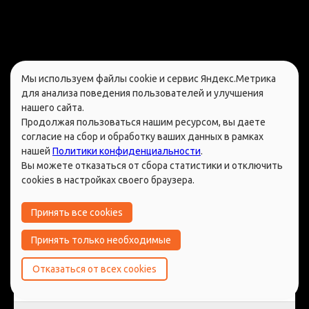
Политик
Основной узел
Мы используем файлы cookie и сервис Яндекс.Метрика
для анализа поведения пользователей и улучшения
нашего сайта.
Путин В.В.
Four-in-Hand
Продолжая пользоваться нашим ресурсом, вы даете
согласие на сбор и обработку ваших данных в рамках
нашей
Политики конфиденциальности
.
Лавров С.В.
Half-Windsor
Вы можете отказаться от сбора статистики и отключить
cookies в настройках своего браузера.
Медведев Д.А.
Windsor
Принять все cookies
Ельцин Б.Н.
Four-in-Hand
Принять только необходимые
Отказаться от всех cookies
Горбачев М.С
Four-in-Hand